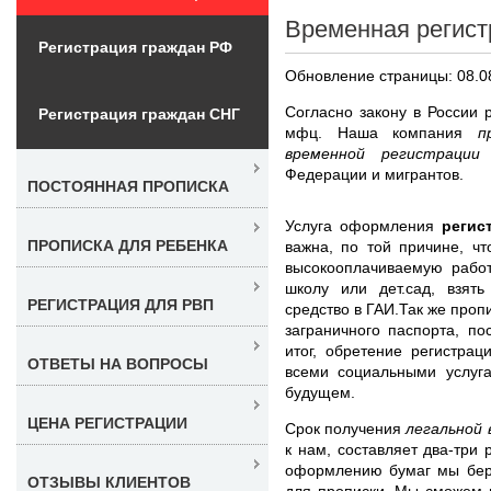
Временная регист
Регистрация граждан РФ
Обновление страницы: 08.0
Согласно закону в России 
Регистрация граждан СНГ
мфц. Наша компания
п
временной регистраци
Федерации и мигрантов.
ПОСТОЯННАЯ ПРОПИСКА
Услуга оформления
регис
ПРОПИСКА ДЛЯ РЕБЕНКА
важна, по той причине, ч
высокооплачиваемую работ
школу или дет.сад, взят
РЕГИСТРАЦИЯ ДЛЯ РВП
средство в ГАИ.Так же проп
заграничного паспорта, п
итог, обретение регистра
ОТВЕТЫ НА ВОПРОСЫ
всеми социальными услуг
будущем.
ЦЕНА РЕГИСТРАЦИИ
Срок получения
легальной
к нам, составляет два-три 
оформлению бумаг мы бере
ОТЗЫВЫ КЛИЕНТОВ
для прописки. Мы сможем 